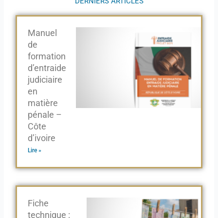
DERNIERS ARTICLES
Manuel
de
formation
d’entraide
judiciaire
en
matière
pénale –
Côte
d’ivoire
Lire »
Fiche
technique :