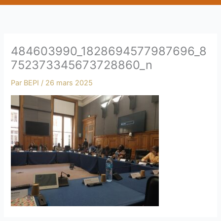
b
e
484603990_1828694577987696_8
752373345673728860_n
Par
BEPI
/
26 mars 2025