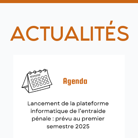
b
e
ACTUALITÉS