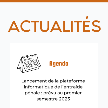
b
e
ACTUALITÉS