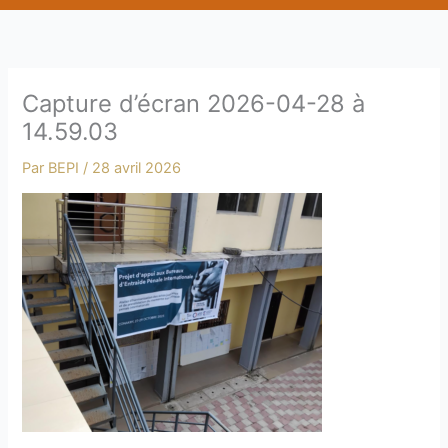
b
e
Capture d’écran 2026-04-28 à
14.59.03
Par
BEPI
/
28 avril 2026