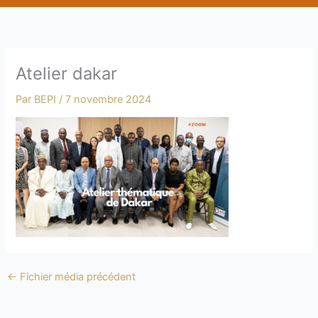
b
e
Atelier dakar
Par
BEPI
/
7 novembre 2024
←
Fichier média précédent